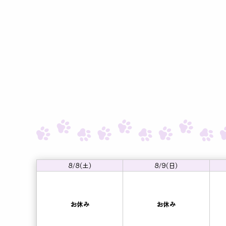
8/8(土)
8/9(日)
お休み
お休み