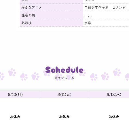
好きなアニメ
自縛少年花子君 コナン君
座右の銘
、、、
必殺技
水泳
Schedule
スケジュール
8/10(月)
8/11(火)
8/12(水)
お休み
お休み
お休み