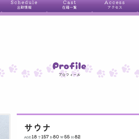
Schedule
Cast
Access
出勤情報
在籍一覧
アクセス
Profile
プロフィール
サウナ
18
157
80
55
82
AGE:
T:
B:
W:
H: