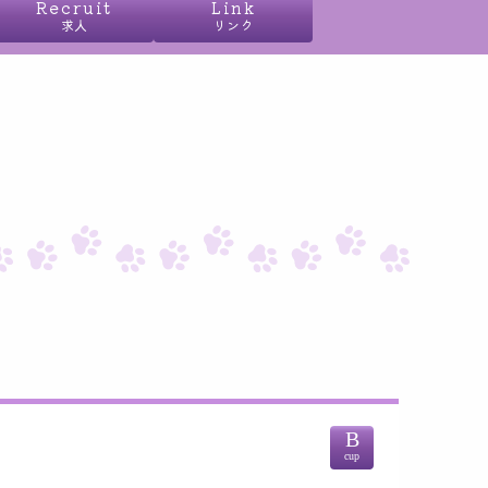
Recruit
Link
求人
リンク
B