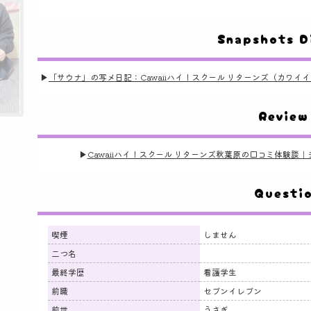
Snapshots D
▶
「サウナ」の写メ日記：Cawaiiハイ！スクール リターンズ（カワイ
Review
▶
Cawaiiハイ！スクール リターンズ秋葉原の口コミ体験
Questi
喫煙
しません
二つ名
最終学歴
看護学生
前職
セブンイレブン
前世
うさぎ