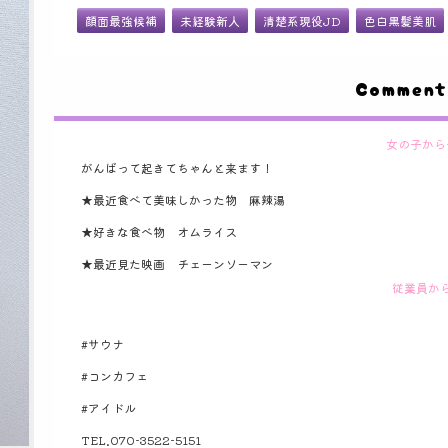
顔面最強候補
未経験新人
清楚系現役JD
色白黒髪美肌
Comment
女の子から
がんばって起きてちゃんと来ます！
★最近食べて美味しかった物 麻辣湯
★好きな食べ物 オムライス
★最近見た映画 チェーンソーマン
従業員か
#サウナ
#コンカフェ
#アイドル
TEL.070-3522-5151