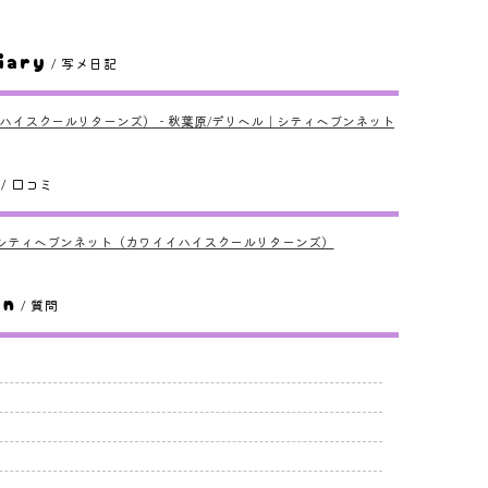
iary
/ 写メ日記
イハイスクールリターンズ） - 秋葉原/デリヘル｜シティヘブンネット
/ 口コミ
談｜シティヘブンネット（カワイイハイスクールリターンズ）
on
/ 質問