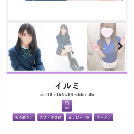
Next
イルミ
18
154
84
58
85
AGE:
T:
B:
W:
H:
D
鬼の顔ラン
スタイル抜群
高リピート率
ラーメン