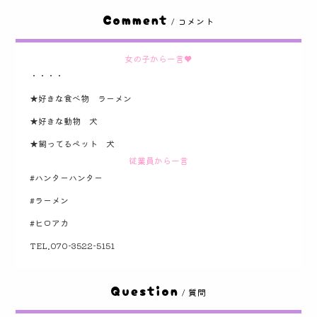
Comment
/ コメント
女の子から一言♥
・・・・
★好きな食べ物 ラーメン
★好きな動物 犬
★飼ってるペット 犬
従業員から一言
#ハンターハンター
#ラーメン
#ヒロアカ
TEL.070-3522-5151
Question
/ 質問