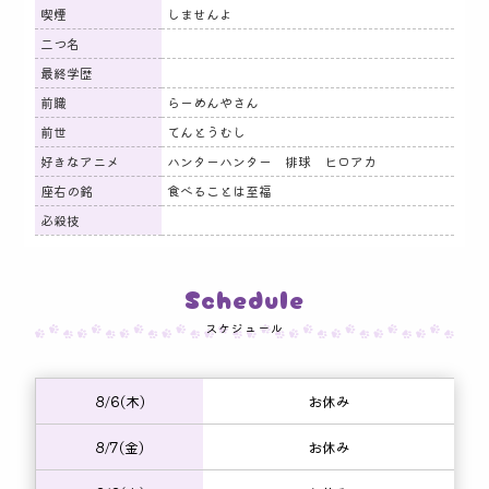
喫煙
しませんよ
二つ名
最終学歴
前職
らーめんやさん
前世
てんとうむし
好きなアニメ
ハンターハンター 排球 ヒロアカ
座右の銘
食べることは至福
必殺技
Schedule
スケジュール
8/6(木)
お休み
8/7(金)
お休み